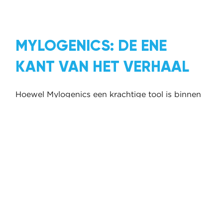
MYLOGENICS: DE ENE
KANT VAN HET VERHAAL
Hoewel Mylogenics een krachtige tool is binnen
onze behandelmethoden, is het slechts
één kant
van de aanpak
. Naast de focus op spieractivatie
en krachtcorrectie, kijken we bij Veerkragt ook
naar het lichaam vanuit een breder perspectief,
namelijk het bindweefsel – ook wel
fascia
genoemd. Dit bindweefsel speelt een cruciale rol
in het functioneren van het lichaam en kan een
grote invloed hebben op pijn en