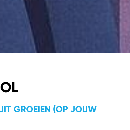
ROL
UIT GROEIEN (OP JOUW