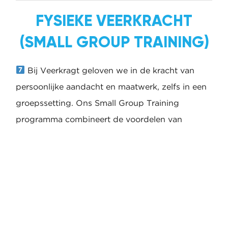
aan coördinatie, lenigheid,
uithoudingsvermogen, kracht en snelheid, met
een lichaam die goed in verbinding staat als
één werkend geheel. Elk aspect is belangrijk
voor het ontwikkelen van jouw persoonlijk
beste conditie ooit.
LEES MEER OVER DIT
PROGRAMMA
FYSIEKE VEERKRACHT
(SMALL GROUP
TRAINING)