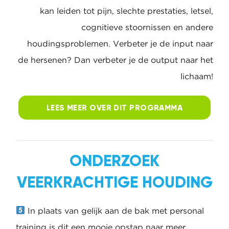
Alle gezondheid draait om de hersenen.
Ons brein regelt alles. Om je hersenen echter in
staat te stellen je lichaam goed motorisch aan
te sturen, hebben ze om te beginnen
nauwkeurige informatie van het lichaam nodig.
Onvoldoende communicatie tussen de
hersenen en het lichaam kan leiden tot pijn,
slechte prestaties, letsel, cognitieve stoornissen
en andere houdingsproblemen. Verbeter je de
input naar de hersenen? Dan verbeter je de
output naar het lichaam!
LEES MEER OVER DIT
PROGRAMMA