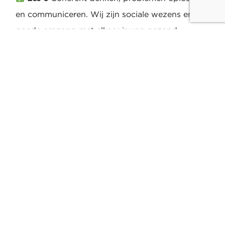
en communiceren. Wij zijn sociale wezens en een
goede omgang met elkaar is van gezond
levensbelang. Wanneer we dat met elkaar een
stuk beter kunnen gaat het leven een stuk
gemakkelijker. Meer coherentie begint echter bij
jezelf. Zo is iedereen in eerste instantie
verantwoordelijk voor zijn eigen veerkracht.
Les 7
Terugblik en het maken van een
actieplan zodat je in staat bent om zelf jouw
energielekken te dichten en jouw veerkracht te
vergroten.
Tip:
mocht je het nu lastig vinden en niet