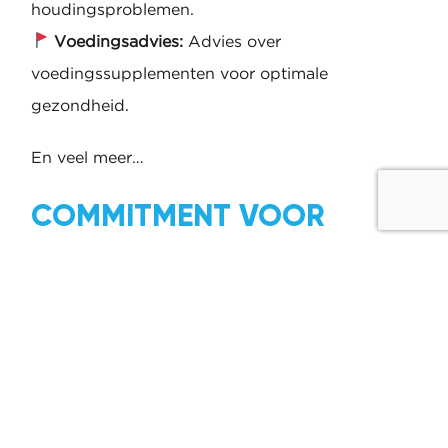
houdingsproblemen.
Voedingsadvies:
Advies over
voedingssupplementen voor optimale
gezondheid.
En veel meer…
COMMITMENT VOOR
OPTIMALE RESULTATEN
Wie kiest voor de Totale Veerkragt Ervaring
committeert zich voor een jaar aan:
Twee keer per week training (60 minuten)
Eén keer per twee weken coaching (60
minuten)