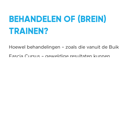
BEHANDELEN OF (BREIN)
TRAINEN?
Hoewel behandelingen – zoals die vanuit de Buik
Fascia Cursus – geweldige resultaten kunnen
opleveren en zelfs langdurige klachten kunnen
oplossen, is het belangrijk om te benadrukken
dat
behandelen niet altijd voldoende is
.
Afhankelijk van de oorzaak van jouw
(chronische) pijn, kan een behandeling de
symptomen verlichten of zelfs definitief
verhelpen. Maar als jouw brein in een
staat van